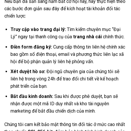
Nếu bạn đã sẵn sàng nắm bắt cơ hội này, hãy thực hiện theo
các bước đơn giản sau đây để kích hoạt tài khoản đối tác
chiến lược:
Truy cập vào trang đại lý:
Tìm kiếm chuyên mục “Đại
Lý” ngay tại thanh công cụ của
trang nhà cái
chính thức.
Điền form đăng ký:
Cung cấp thông tin liên hệ chính xác
bao gồm số điện thoại, email và phương thức liên lạc xã
hội để bộ phận quản lý liên hệ phỏng vấn.
Xét duyệt hồ sơ:
Đội ngũ chuyên gia của chúng tôi sẽ
liên hệ trong vòng 24h để trao đổi chi tiết về kế hoạch
phát triển của bạn.
Bắt đầu kinh doanh:
Sau khi được phê duyệt, bạn sẽ
nhận được một mã ID duy nhất và kho tài nguyên
marketing để bắt đầu chiến dịch của mình.
Chúng tôi cam kết bảo mật thông tin đối tác ở mức cao nhất