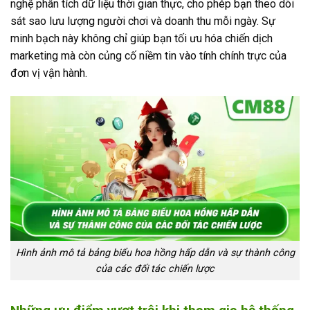
nghệ phân tích dữ liệu thời gian thực, cho phép bạn theo dõi
sát sao lưu lượng người chơi và doanh thu mỗi ngày. Sự
minh bạch này không chỉ giúp bạn tối ưu hóa chiến dịch
marketing mà còn củng cố niềm tin vào tính chính trực của
đơn vị vận hành.
Hình ảnh mô tả bảng biểu hoa hồng hấp dẫn và sự thành công
của các đối tác chiến lược