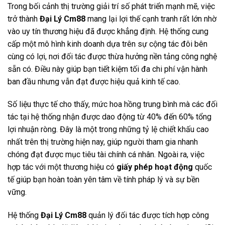
Trong bối cảnh thị trường giải trí số phát triển mạnh mẽ, việc
trở thành
Đại Lý Cm88
mang lại lợi thế cạnh tranh rất lớn nhờ
vào uy tín thương hiệu đã được khẳng định. Hệ thống cung
cấp một mô hình kinh doanh dựa trên sự cộng tác đôi bên
cùng có lợi, nơi đối tác được thừa hưởng nền tảng công nghệ
sẵn có. Điều này giúp bạn tiết kiệm tối đa chi phí vận hành
ban đầu nhưng vẫn đạt được hiệu quả kinh tế cao.
Số liệu thực tế cho thấy, mức hoa hồng trung bình mà các đối
tác tại hệ thống nhận được dao động từ 40% đến 60% tổng
lợi nhuận ròng. Đây là một trong những tỷ lệ chiết khấu cao
nhất trên thị trường hiện nay, giúp người tham gia nhanh
chóng đạt được mục tiêu tài chính cá nhân. Ngoài ra, việc
hợp tác với một thương hiệu có
giấy phép hoạt động
quốc
tế giúp bạn hoàn toàn yên tâm về tính pháp lý và sự bền
vững.
Hệ thống
Đại Lý Cm88
quản lý đối tác được tích hợp công