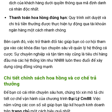
dịch của khách hàng dưới quyền thông qua mã định danh
cá nhân độc nhất.
Thanh toán hoa hồng đúng hạn:
Quy trình xét duyệt và
chi trả tiền thưởng được thực hiện tự động qua tài khoản
ngân hàng một cách nhanh chóng.
Bên cạnh đó, việc trở thành đối tác giúp bạn có cơ hội tham
gia vào các khóa đào tạo chuyên sâu về quản lý hệ thống cá
cược. Sự chuyên nghiệp và tận tâm này cũng là tiêu chí hàng
đầu mà các hệ thống lớn như NN88 luôn theo đuổi để xây
dựng cộng đồng vững mạnh.
Chi tiết chính sách hoa hồng và cơ chế trả
thưởng
Để bạn có cái nhìn chuyên sâu hơn, chúng tôi xin mô tả chi
tiết cơ chế vận hành của chương trình
Đại Lý Cm88
. Việc
nắm vững các con số sẽ giúp bạn lập kế hoạch kinh doanh
trên
trang chủ
một cách hiệu quả nhất.