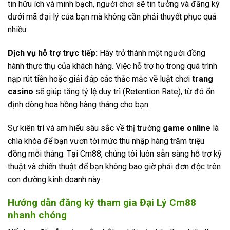
tin hữu ích và minh bạch, người chơi sẽ tin tưởng và đăng ký
dưới mã đại lý của bạn mà không cần phải thuyết phục quá
nhiều.
Dịch vụ hỗ trợ trực tiếp:
Hãy trở thành một người đồng
hành thực thụ của khách hàng. Việc hỗ trợ họ trong quá trình
nạp rút tiền hoặc giải đáp các thắc mắc về luật chơi
trang
casino
sẽ giúp tăng tỷ lệ duy trì (Retention Rate), từ đó ổn
định dòng hoa hồng hàng tháng cho bạn.
Sự kiên trì và am hiểu sâu sắc về thị trường
game online
là
chìa khóa để bạn vươn tới mức thu nhập hàng trăm triệu
đồng mỗi tháng. Tại Cm88, chúng tôi luôn sẵn sàng hỗ trợ kỹ
thuật và chiến thuật để bạn không bao giờ phải đơn độc trên
con đường kinh doanh này.
Hướng dẫn đăng ký tham gia Đại Lý Cm88
nhanh chóng