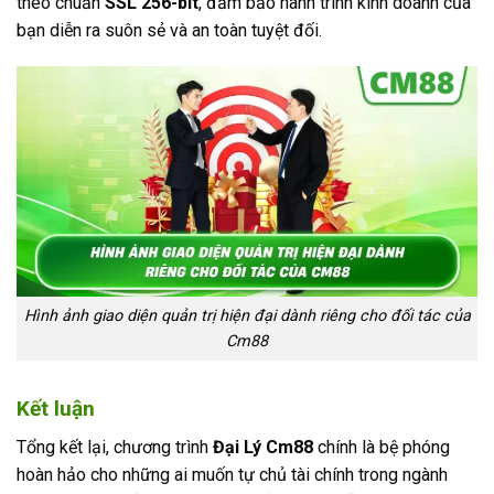
theo chuẩn
SSL 256-bit
, đảm bảo hành trình kinh doanh của
bạn diễn ra suôn sẻ và an toàn tuyệt đối.
Hình ảnh giao diện quản trị hiện đại dành riêng cho đối tác của
Cm88
Kết luận
Tổng kết lại, chương trình
Đại Lý Cm88
chính là bệ phóng
hoàn hảo cho những ai muốn tự chủ tài chính trong ngành